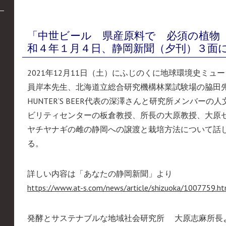
「中世ビール 県産原料で 必須の植物
和４年１月４日、静岡新聞（夕刊）３面
2021年12月11日（土）にふじのくに地球環境史ミ
員岸本先生、北海道立総合研究機構林業試験場の脇田先生、F
HUNTER‘S BEER代表の深澤さんと研究所メンバー
ビリティセンターの板倉教授、所長の大原教授、大原
ヤチヤナギの雌の静岡への譲渡と栽培方法について話
る。
詳しい内容は「あなたの静岡新聞」より
https://www.at-s.com/news/article/shizuoka/1007759.h
発酵とサステナブルな地域社会研究所 大原志麻所長