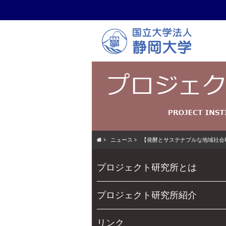
Skip
to
main
content
>
ニュース
>
【発酵とサステナブルな地域社会
Skip
Menu
プロジェクト研究所とは
to
content
プロジェクト研究所紹介
リンク