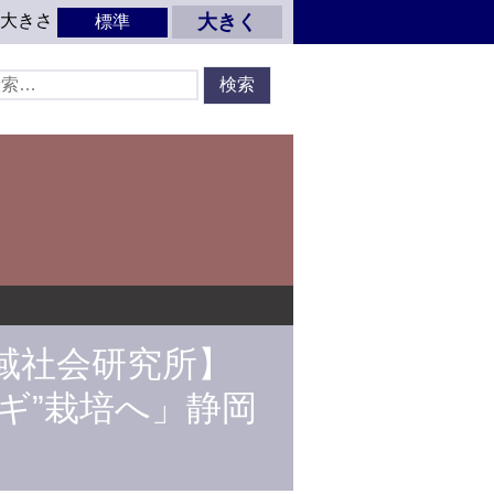
の大きさ
大きく
標準
域社会研究所】
ギ”栽培へ」静岡