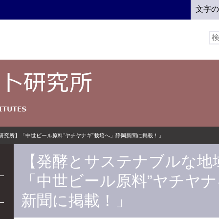
文字
検
索:
研究所】「中世ビール原料”ヤチヤナギ”栽培へ」静岡新聞に掲載！」
【発酵とサステナブルな地
「中世ビール原料”ヤチヤナ
新聞に掲載！」