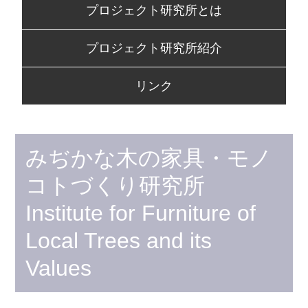
プロジェクト研究所とは
to
content
プロジェクト研究所紹介
リンク
みぢかな木の家具・モノ
コトづくり研究所
Institute for Furniture of
Local Trees and its
Values