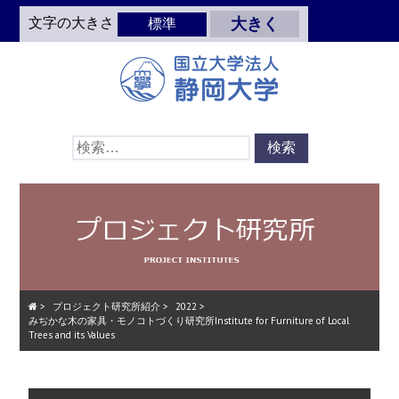
Skip
文字の大きさ
大きく
標準
to
main
content
検
索:
>
プロジェクト研究所紹介
>
2022
>
みぢかな木の家具・モノコトづくり研究所Institute for Furniture of Local
Trees and its Values
Skip
Menu