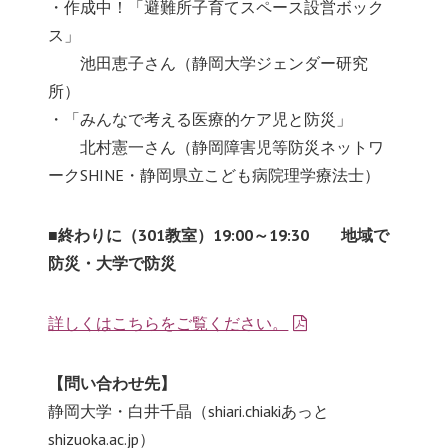
・作成中！「避難所子育てスペース設営ボック
ス」
ああ
池田恵子さん（静岡大学ジェンダー研究
所）
・「みんなで考える医療的ケア児と防災」
ああ
北村憲一さん（静岡障害児等防災ネットワ
ークSHINE・静岡県立こども病院理学療法士）
■終わりに（301教室）19:00～19:30 地域で
防災・大学で防災
詳しくはこちらをご覧ください。
【問い合わせ先】
静岡大学・白井千晶（shiari.chiakiあっと
shizuoka.ac.jp）