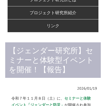
to
content
プロジェクト研究所紹介
リンク
【ジェンダー研究所】セ
ミナーと体験型イベント
を開催！【報告】
2026/01/19
令和７年１１月８日（土）に、
セミナーと体験
イベント「ジェンダーと防災」
が開催され参加