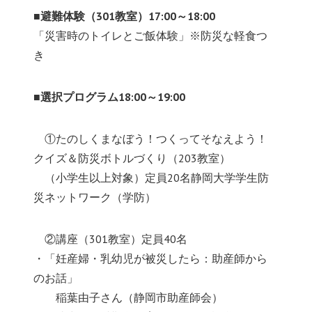
■避難体験（301教室）17:00～18:00
「災害時のトイレとご飯体験」※防災な軽食つ
き
■選択プログラム18:00～19:00
あ
①たのしくまなぼう！つくってそなえよう！
クイズ＆防災ボトルづくり（203教室）
あ
（小学生以上対象）定員20名静岡大学学生防
災ネットワーク（学防）
あ
②講座（301教室）定員40名
・「妊産婦・乳幼児が被災したら：助産師から
のお話」
ああ
稲葉由子さん（静岡市助産師会）