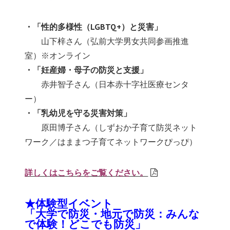
・「性的多様性（LGBTQ+）と災害」
ああ
山下梓さん（弘前大学男女共同参画推進
室）※オンライン
・「妊産婦・母子の防災と支援」
ああ
赤井智子さん（日本赤十字社医療センタ
ー）
・「乳幼児を守る災害対策」
ああ
原田博子さん（しずおか子育て防災ネット
ワーク／はままつ子育てネットワークぴっぴ）
詳しくはこちらをご覧ください。
★体験型イベント
「大学で防災・地元で防災：みんな
で体験！どこでも防災」