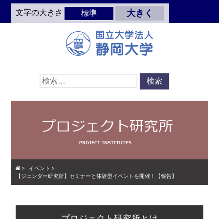
Skip
文字の大きさ
大きく
標準
to
main
content
検
索:
>
イベント
>
【ジェンダー研究所】セミナーと体験型イベントを開催！【報告】
Skip
Menu
プロジェクト研究所とは