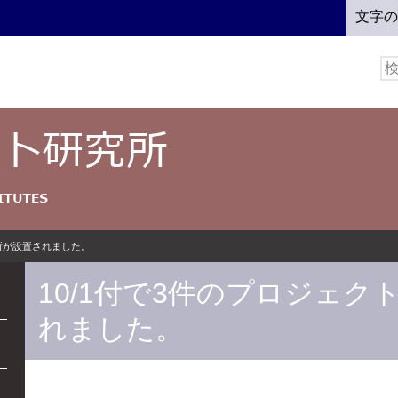
文字
検
索:
究所が設置されました。
10/1付で3件のプロジェク
れました。