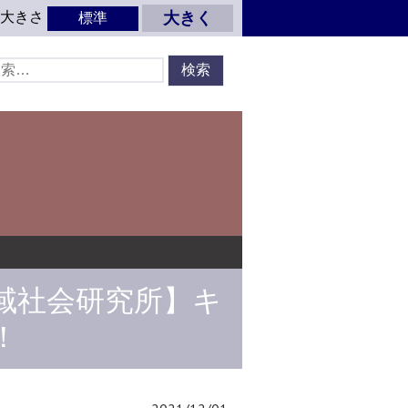
の大きさ
大きく
標準
域社会研究所】キ
！