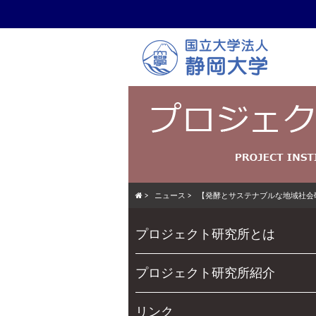
Skip
to
main
content
>
ニュース
>
【発酵とサステナブルな地域社会
Skip
Menu
プロジェクト研究所とは
to
content
プロジェクト研究所紹介
リンク