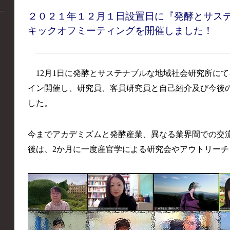
２０２１年１２月１日設置日に『発酵とサス
キックオフミーティングを開催しました！
12
月
1
日に発酵とサステナブルな地域社会研究所にて
イン開催し、研究員、客員研究員と自己紹介及び今後
した。
今までアカデミズムと発酵産業、異なる業界間での交
後は、2
か月に一度産官学による研究会やアウトリーチ