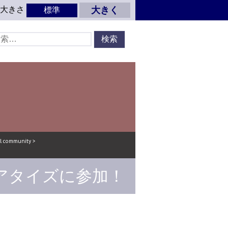
の大きさ
大きく
標準
 community
>
アタイズに参加！