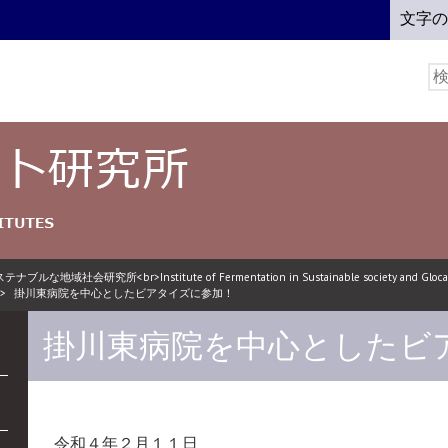
文字
検
索:
ルな地域社会研究所<br>Institute of Fermentation in Sustainable society and Glocal
>
掛川東病院を中心としたビアタイズに参加！
掛川東病院を中心としたビ
令和４年２月１１日