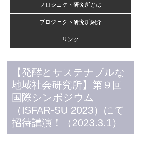
プロジェクト研究所とは
to
content
プロジェクト研究所紹介
リンク
【発酵とサステナブルな
地域社会研究所】第９回
国際シンポジウム
（ISFAR-SU 2023）にて
招待講演！（2023.3.1）