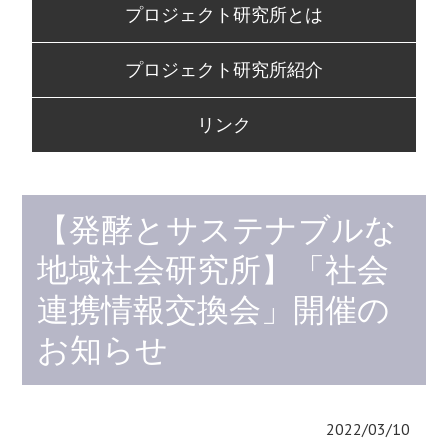
プロジェクト研究所とは
to
content
プロジェクト研究所紹介
リンク
【発酵とサステナブルな
地域社会研究所】「社会
連携情報交換会」開催の
お知らせ
2022/03/10