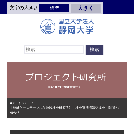
Skip
文字の大きさ
大きく
標準
to
main
content
検
索:
>
イベント
>
【発酵とサステナブルな地域社会研究所】「社会連携情報交換会」開催のお
知らせ
Skip
Menu